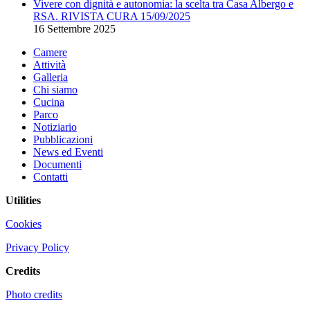
Vivere con dignità e autonomia: la scelta tra Casa Albergo e
RSA. RIVISTA CURA 15/09/2025
16 Settembre 2025
Camere
Attività
Galleria
Chi siamo
Cucina
Parco
Notiziario
Pubblicazioni
News ed Eventi
Documenti
Contatti
Utilities
Cookies
Privacy Policy
Credits
Photo credits